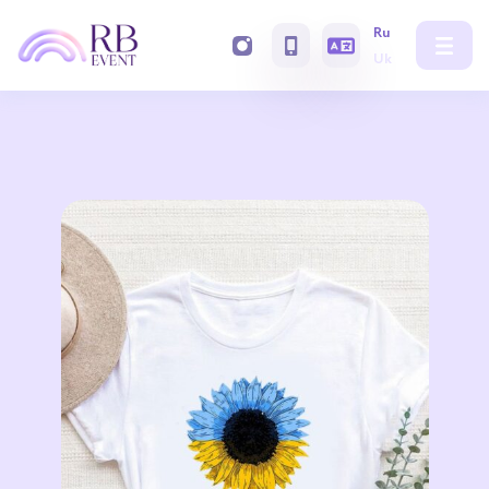
Ru
Uk