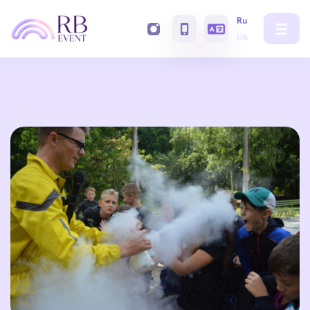
Ru
Uk