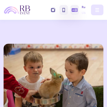
Ru
Uk