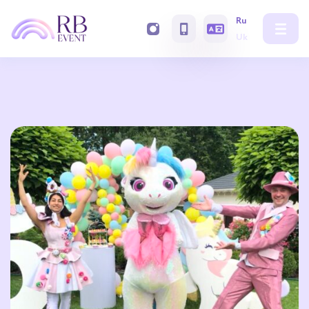
Ru
Uk