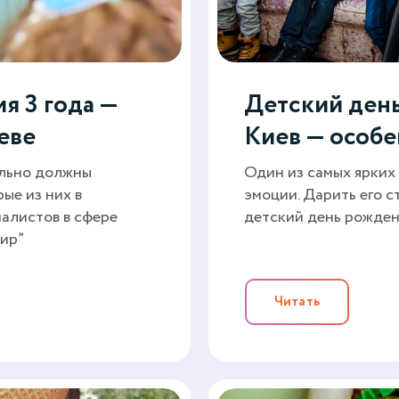
я 3 года —
Детский день
еве
Киев — особе
ельно должны
Один из самых ярких
ые из них в
эмоции. Дарить его с
алистов в сфере
детский день рождени
мир”
Читать