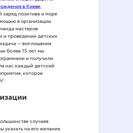
рождения в Киеве,
й заряд позитива и море
омощью в организации
оманда мастеров
и и проведении детских
 задача — воплощения
ии более 15 лет мы
ограммами и получили
ля нас каждый детский
оприятие, которое
й!
низации
большинстве случаев
 указать на его желания.