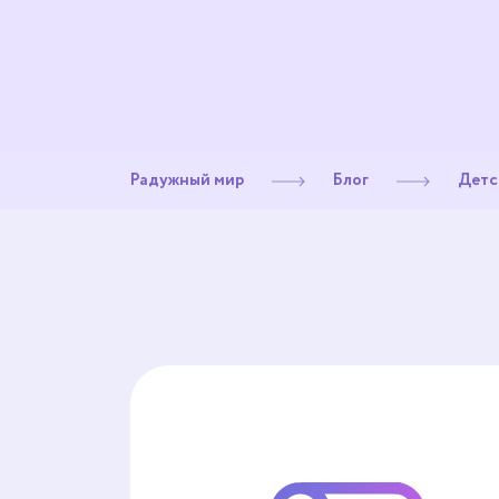
Радужный мир
Блог
Детс