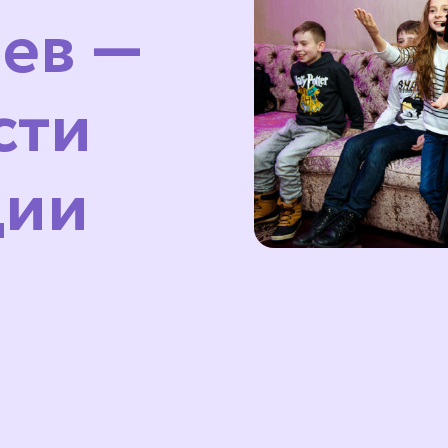
ев —
сти
ции