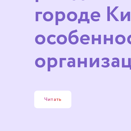
городе Ки
особенно
организа
Читать