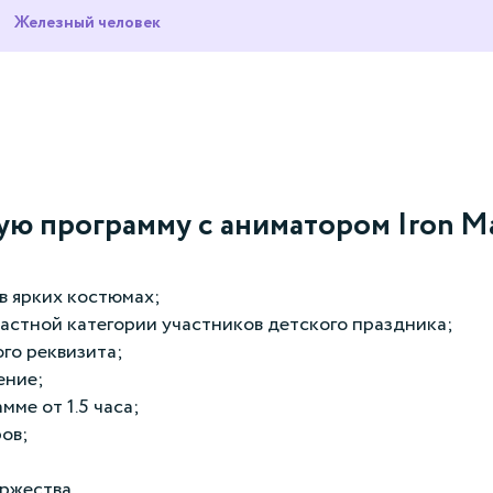
Железный человек
ую программу с аниматором Iron M
в ярких костюмах;
астной категории участников детского праздника;
го реквизита;
ение;
мме от 1.5 часа;
ов;
ржества.