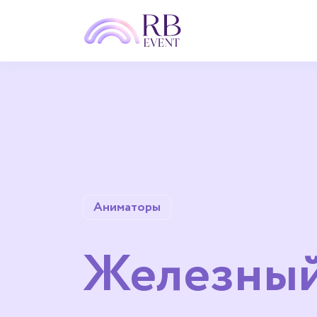
Аниматоры
Железны