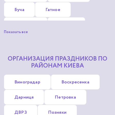
Буча
Гатное
Гостомель
Ирпень
Показать все
Глеваха
Обухов
Софиевская Борщаговка
ОРГАНИЗАЦИЯ ПРАЗДНИКОВ ПО
РАЙОНАМ КИЕВА
Коцюбинское
Зазимье
Виноградар
Воскресенка
Крюковщина
Дарниця
Петровка
Новые Петровцы
ДВРЗ
Позняки