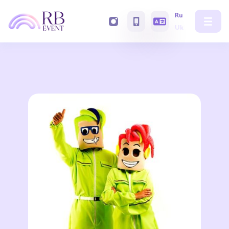
Ru
Uk