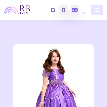
Ru
Uk