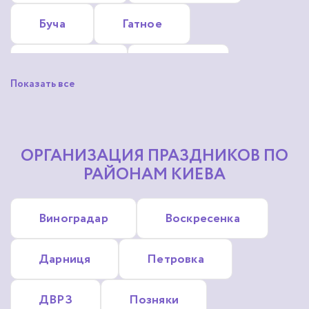
Буча
Гатное
Гостомель
Ирпень
Показать все
Глеваха
Обухов
Софиевская Борщаговка
ОРГАНИЗАЦИЯ ПРАЗДНИКОВ ПО
РАЙОНАМ КИЕВА
Коцюбинское
Зазимье
Виноградар
Воскресенка
Крюковщина
Дарниця
Петровка
Новые Петровцы
ДВРЗ
Позняки