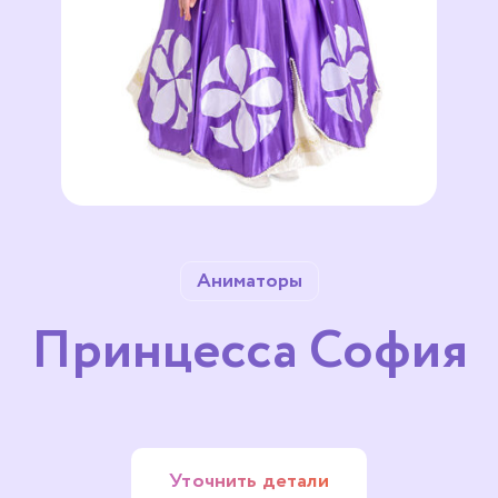
Аниматоры
Принцесса София
Уточнить детали