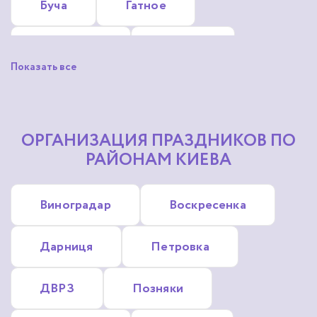
Буча
Гатное
Гостомель
Ирпень
Показать все
Глеваха
Обухов
Софиевская Борщаговка
ОРГАНИЗАЦИЯ ПРАЗДНИКОВ ПО
РАЙОНАМ КИЕВА
Коцюбинское
Зазимье
Виноградар
Воскресенка
Крюковщина
Дарниця
Петровка
Новые Петровцы
ДВРЗ
Позняки