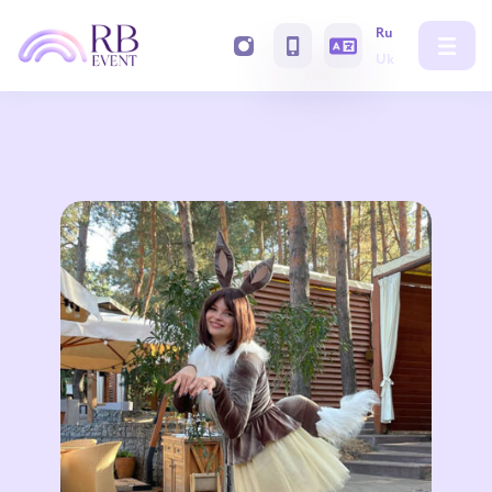
Ru
Uk