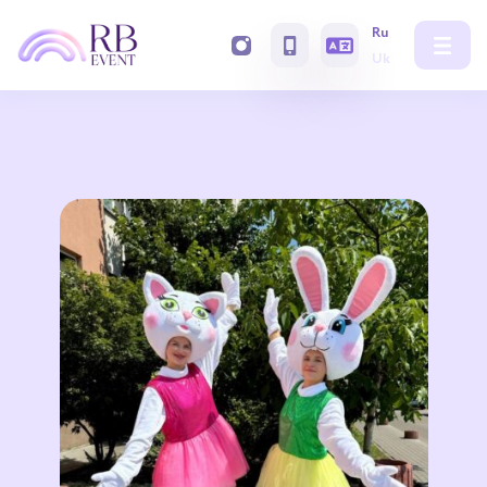
Ru
Uk