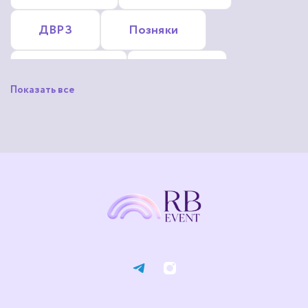
ДВРЗ
Позняки
Русановка
Сирець
Показать все
Троєщина
Шулявка
Нивки
Осокорки
Корчеватое
Жуляны