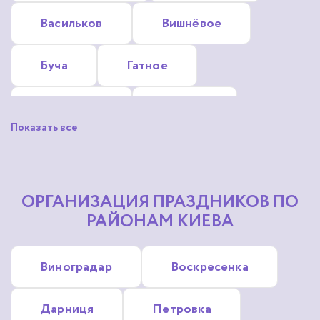
Васильков
Вишнёвое
Буча
Гатное
Гостомель
Ирпень
Показать все
Глеваха
Обухов
Софиевская Борщаговка
ОРГАНИЗАЦИЯ ПРАЗДНИКОВ ПО
РАЙОНАМ КИЕВА
Коцюбинское
Зазимье
Виноградар
Воскресенка
Крюковщина
Дарниця
Петровка
Новые Петровцы