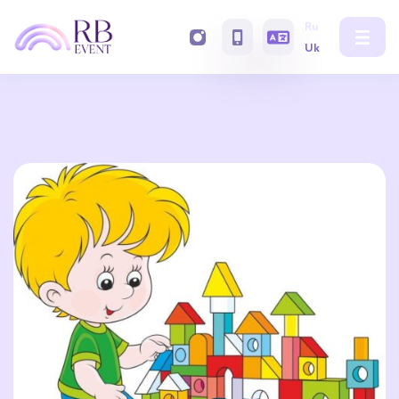
Ru
Uk