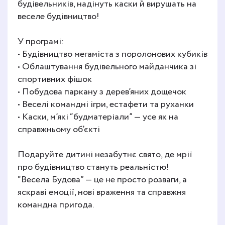
будівельників, надінуть каски й вирушать на
веселе будівництво!
У програмі:
• Будівництво мегаміста з поролонових кубиків
• Облаштування будівельного майданчика зі
спортивних фішок
• Побудова паркану з дерев’яних дощечок
• Веселі командні ігри, естафети та руханки
• Каски, м’які “будматеріали” — усе як на
справжньому об’єкті
Подаруйте дитині незабутнє свято, де мрії
про будівництво стануть реальністю!
“Весела Будова” — це не просто розваги, а
яскраві емоції, нові враження та справжня
командна пригода.