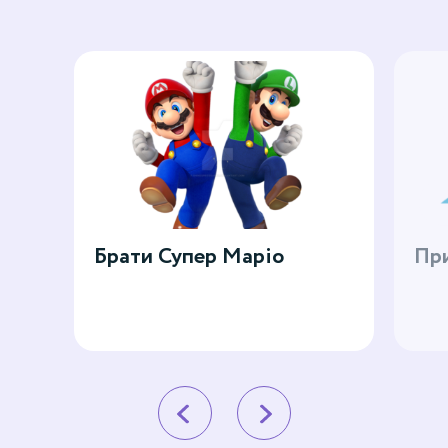
Брати Супер Маріо
Пр