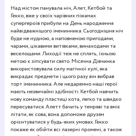
Над містом панувала ніч, Алет, Кетбой та
Гекко, вже у своїх чарівних піжамах
супергероїв прибули на День народження
найвідважнішого іменинника. Сьогоднішня ніч
буде не нудною, а наповненою пригодами,
чарами, цікавими витівками, винаходами та
веселощами. Лиходії теж не сплять, їхньою
метою є зіпсувати свято. Місячна Дівчинка
використовувала силу магічної кулі, яка
викрадає предмети і цього разу він вибрав
торт іменинника. Але недаремно наші герої
мають незвичайні здібності. Кетбой навчить
нову команду пластиці кота, легко та швидко
пересуватися. Алетт бачить у темряві та вміє
літати, як сова, вона допоможе друзям
орієнтуватися у будь-яких умовах. Гекко
покаже як обійти всі лазерні промені, а також