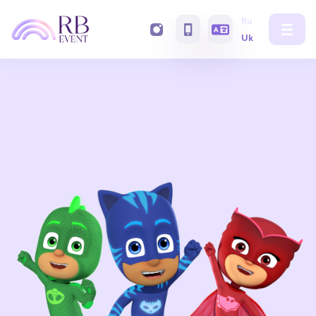
Ru
Uk