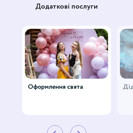
Додаткові послуги
Оформлення свята
Дід