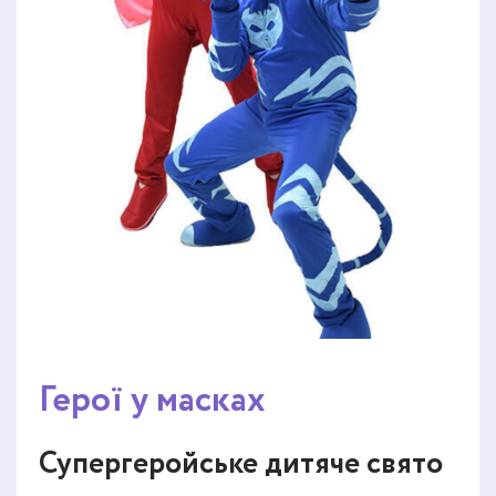
Герої у масках
Супергеройське дитяче свято