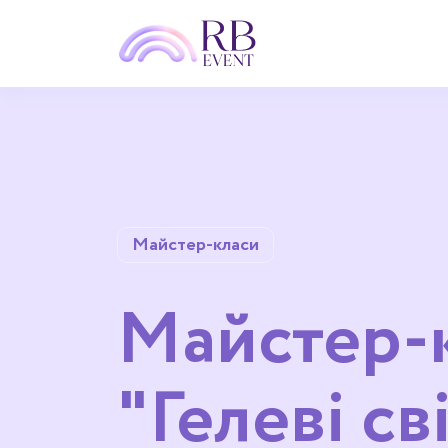
Майстер-класи
Майстер-
"Гелеві св