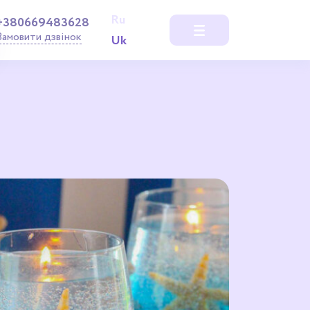
Ru
+380669483628
Замовити дзвінок
Uk