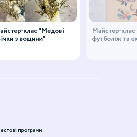
айстер-клас "Медові
Майстер-клас 
вічки з вощини"
футболок та е
естові програми