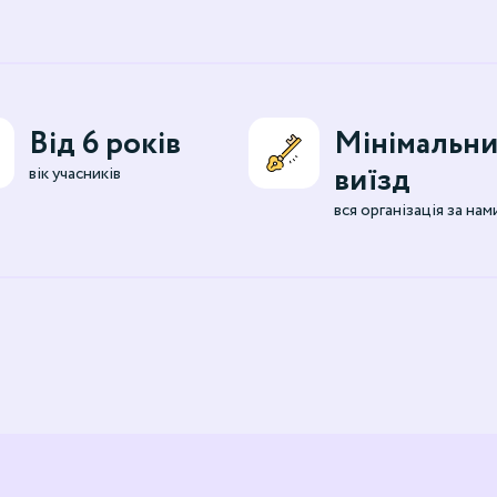
Від 6 років
Мінімальн
виїзд
вік учасників
вся організація за нам