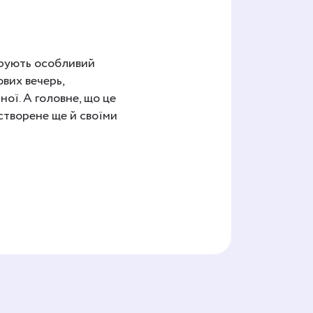
арують особливий
ових вечерь,
ної. А головне, що це
 створене ще й своїми