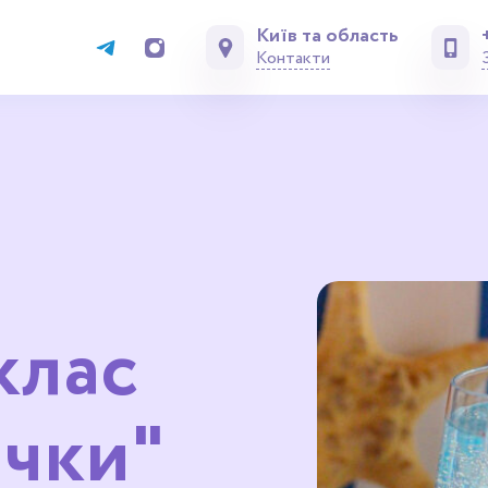
Київ та область
Контакти
клас
ічки"