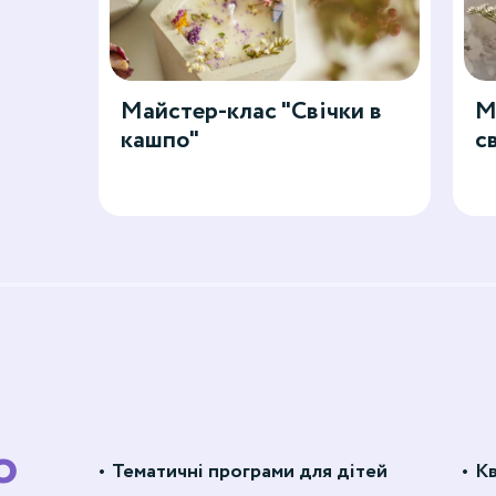
Майстер-клас "Свічки в
М
кашпо"
с
о
Тематичні програми для дітей
Кв