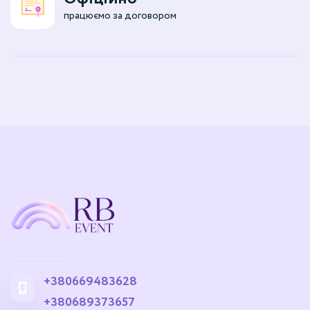
працюємо за договором
+380669483628
+380689373657