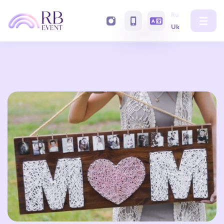
Ru
Uk