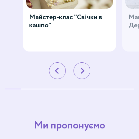
Майстер-клас "Свічки в
Май
кашпо"
Де
Ми пропонуємо