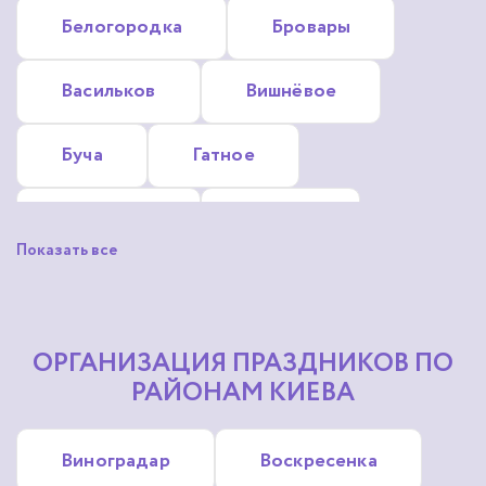
Белогородка
Бровары
Васильков
Вишнёвое
Буча
Гатное
Гостомель
Ирпень
Показать все
Глеваха
Обухов
Софиевская Борщаговка
ОРГАНИЗАЦИЯ ПРАЗДНИКОВ ПО
РАЙОНАМ КИЕВА
Коцюбинское
Зазимье
Виноградар
Воскресенка
Крюковщина