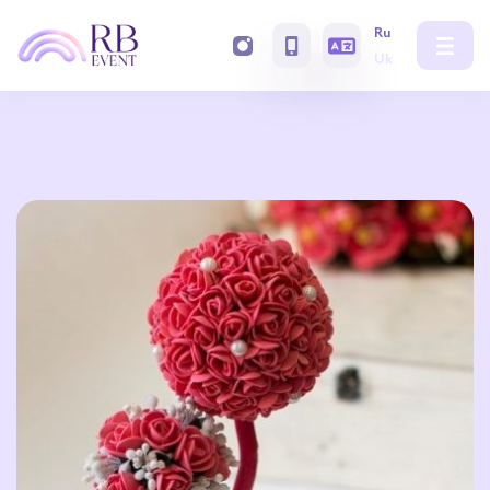
Ru
Uk