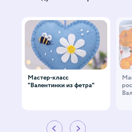
Мастер-класс
Мас
"Валентинки из фетра"
рос
Ва