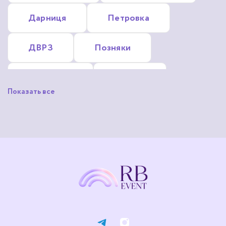
Дарниця
Петровка
Новые Петровцы
ДВРЗ
Позняки
Русановка
Сирець
Показать все
Троєщина
Шулявка
Нивки
Осокорки
Корчеватое
Жуляны