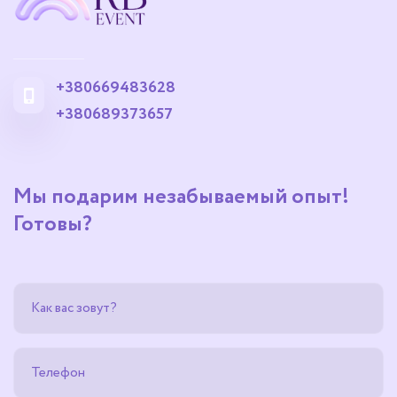
+380669483628
+380689373657
Мы подарим незабываемый опыт!
Готовы?