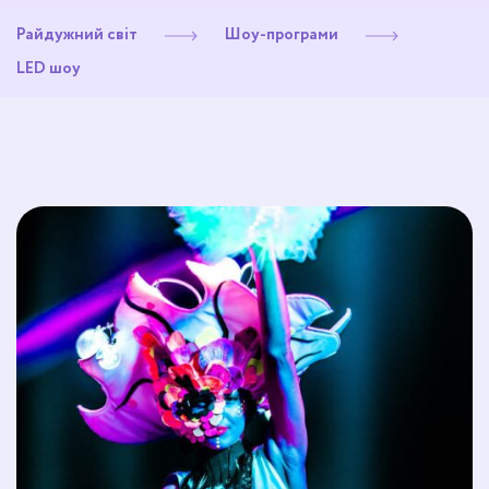
Райдужний світ
Шоу-програми
LED шоу