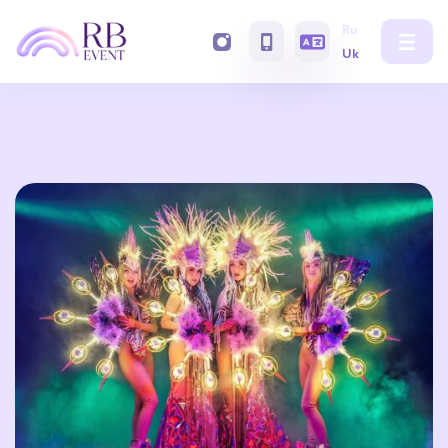
Ru
Uk