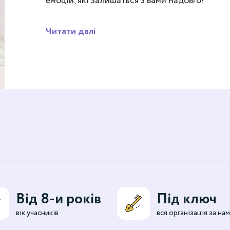
емоцій, які залишаться з вами надовго!
Читати далі
Від 8-и років
Під ключ
вік учасників
вся організація за на