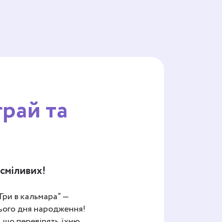
грай та
 сміливих!
Гри в кальмара” —
нього дня народження!
, що перевірять їхню