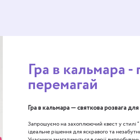
Гра в кальмара - 
перемагай
Гра в кальмара — святкова розвага для
Запрошуємо на захоплюючий квест у стилі “
ідеальне рішення для яскравого та незабут
Учасники змагатимуться в серії випробувань