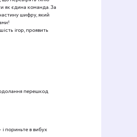
ти як єдина команда. За
частину шифру, який
ами!
ість ігор, проявить
подолання перешкод
 і пориньте в вибух