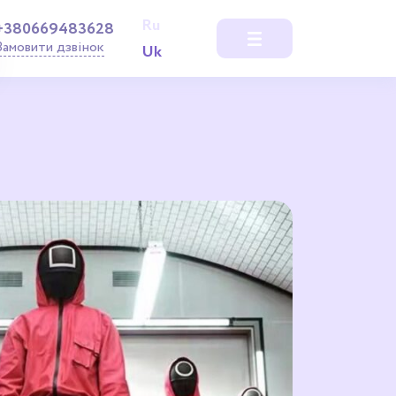
Ru
+380669483628
Замовити дзвінок
Uk