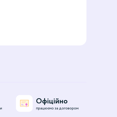
Офіційно
ми
працюємо за договором