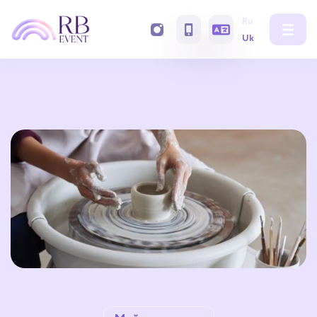
Ru
Uk