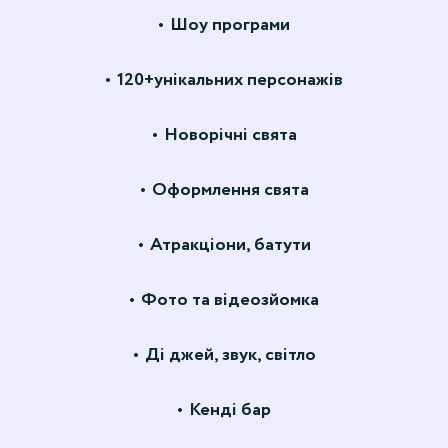
Шоу програми
120+унікальних персонажів
Новорічні свята
Оформлення свята
Атракціони, батути
Фото та відеозйомка
Ді джей, звук, світло
Кенді бар