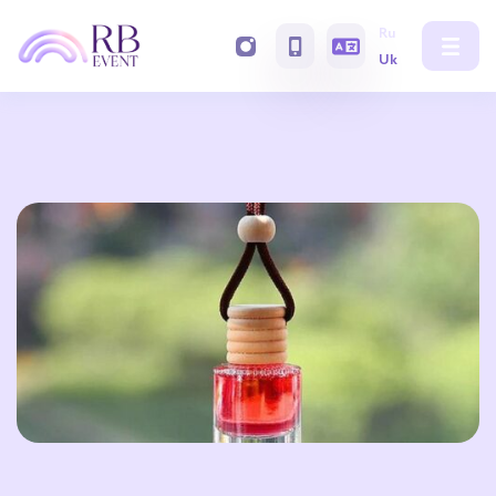
Ru
Uk